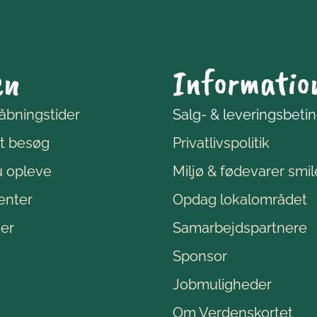
en
Informatio
 åbningstider
Salg- & leveringsbeti
it besøg
Privatlivspolitik
u opleve
Miljø & fødevarer smi
enter
Opdag lokalområdet
ser
Samarbejdspartnere
Sponsor
Jobmuligheder
Om Verdenskortet