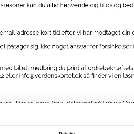
sæsoner kan du altid henvende dig til os og bede
te email-adresse kort tid efter, vi har modtaget din 
t påtager sig ikke noget ansvar for forsinkelser 
med billet, medbring da print af ordrebekræftel
 eller info@verdenskortet.dk så finder vi en løsn
kort. Der er ingen fortrydelsesret på køb via 
il. Hvis billetten ikke tages i brug i den pågælden
Detaljer