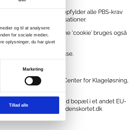
lysninger. Denne løsning opfylder alle PBS-krav
virksomheder eller organisationer.
 medier og til at analysere
e’ på din computer. Denne ‘cookie’ bruges også
nden for sociale medier,
e oplysninger, du har givet
sikker server i en database.
Marketing
 og Forbrugerstyrelsens Center for Klageløsning,
levant for forbrugere med bopæl i et andet EU-
Tillad alle
es email adresse info@verdenskortet.dk