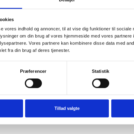
t server med fuld kryptering af alle kreditkortop
ninger vil ikke blive gjort tilgængelige for andre 
ookies
se vores indhold og annoncer, til at vise dig funktioner til sociale
 næste besøg i vores webshop placeres en ‘cooki
oplysninger om din brug af vores hjemmeside med vores partnere i
 samt til at målrette annoncering.
ysepartnere. Vores partnere kan kombinere disse data med andr
et fra din brug af deres tjenester.
skortet. De data, du har opgivet, placeres på en 
Præferencer
Statistik
 hos Verdenskortet kan indgives til Konkurrence-
til Center for Klageløsning via www.forbrug.dk
endes ved indgivelse af klage. Det er særlig re
Tillad valgte
r. Ved indgivelse af en klage skal du angive vor