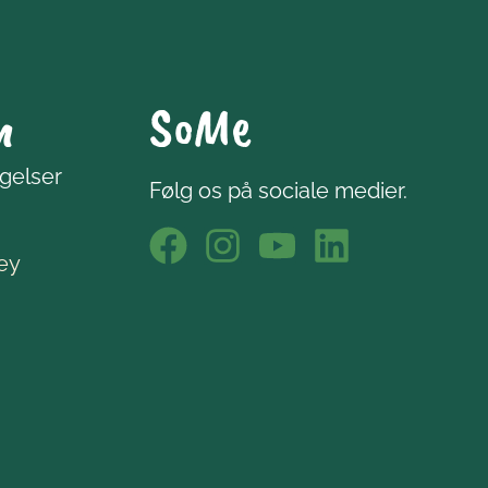
n
SoMe
ngelser
Følg os på sociale medier.
ley