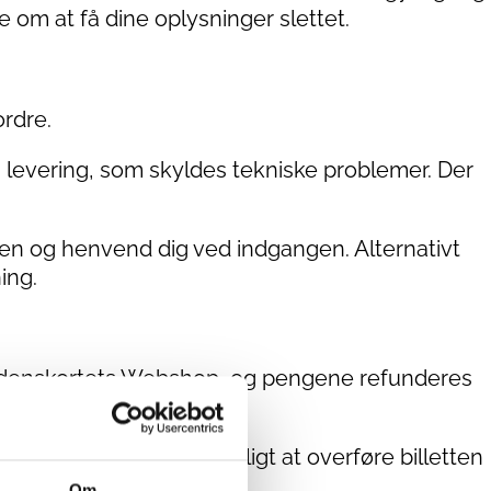
 om at få dine oplysninger slettet.
ordre.
i levering, som skyldes tekniske problemer. Der
sen og henvend dig ved indgangen. Alternativt
ing.
Verdenskortets Webshop, og pengene refunderes
de sæson, er det ikke muligt at overføre billetten
Om