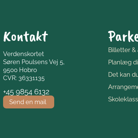
Kontakt
Park
Billetter &
Verdenskortet
Søren Poulsens Vej 5,
Planlæg d
9500 Hobro
Det kan d
CVR: 36331135
Arrangem
+45 9854 6132
Skoleklas
Send en mail