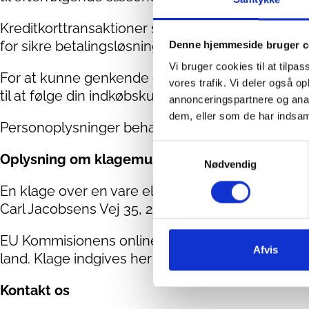
Kreditkorttransaktioner sker på en separat sikre
for sikre betalingsløsninger. Dine kreditkortoplys
Denne hjemmeside bruger c
Vi bruger cookies til at tilpas
For at kunne genkende dine oplysninger ved dit
vores trafik. Vi deler også 
til at følge din indkøbskurv, til statistiske formål
annonceringspartnere og anal
dem, eller som de har indsaml
Personoplysninger behandles fortroligt af Verden
Samtykkevalg
Oplysning om klagemuligheder
Nødvendig
En klage over en vare eller tjenesteydelse købt
Carl Jacobsens Vej 35, 2500 Valby. Du kan klage 
EU Kommisionens online klageportal kan også anv
Afvis
land. Klage indgives her https://ec.europa.eu/od
Kontakt os