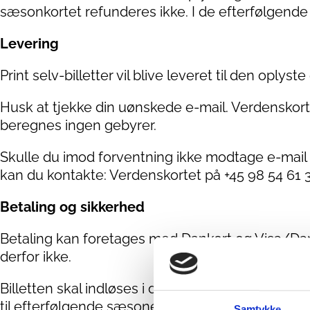
sæsonkortet refunderes ikke. I de efterfølgende 
Levering
Print selv-billetter vil blive leveret til den oplys
Husk at tjekke din uønskede e-mail. Verdenskorte
beregnes ingen gebyrer.
Skulle du imod forventning ikke modtage e-mail 
kan du kontakte: Verdenskortet på +45 98 54 61 32
Betaling og sikkerhed
Betaling kan foretages med Dankort og Visa/Dan
derfor ikke.
Billetten skal indløses i den sæson, det er købt t
til efterfølgende sæsoner.
Samtykke