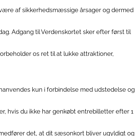
nde være af sikkerhedsmæssige årsager og dermed
g. Adgang til Verdenskortet sker efter først til
beholder os ret til at lukke attraktioner,
 genanvendes kun i forbindelse med udstedelse og
r, hvis du ikke har genkøbt entrebilletter efter 1
medfører det, at dit sæsonkort bliver ugyldigt og