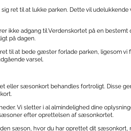
 sig ret til at lukke parken. Dette vil udelukke
rer ikke adgang til Verdenskortet på en bestemt da
ligt på dagen.
 til at bede gæster forlade parken, ligesom vi for
udgående varsel.
llet eller sæsonkort behandles fortroligt. Disse
kort.
der. Vi sletter i al almindelighed dine oplysninge
 sæsoner efter oprettelsen af sæsonkortet.
i den sæson, hvor du har oprettet dit sæsonkort, 