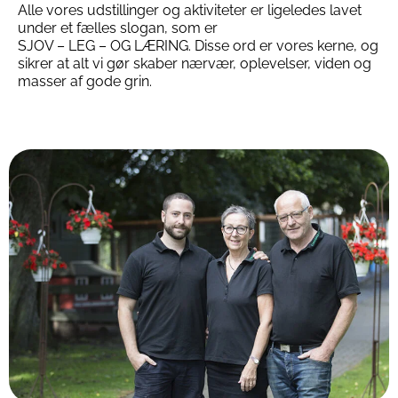
Alle vores udstillinger og aktiviteter er ligeledes lavet
under et fælles slogan, som er
SJOV – LEG – OG LÆRING. Disse ord er vores kerne, og
sikrer at alt vi gør skaber nærvær, oplevelser, viden og
masser af gode grin.