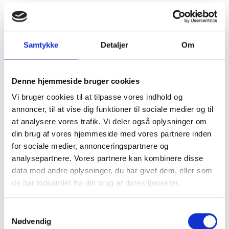
Samtykke
Detaljer
Om
familien bag verdenskortet
Denne hjemmeside bruger cookies
Vi bruger cookies til at tilpasse vores indhold og
Verdenskortet er en familieejet attraktion og har
annoncer, til at vise dig funktioner til sociale medier og til
været det lige fra begyndelsen. Driften af hele
at analysere vores trafik. Vi deler også oplysninger om
Verden er gået i arv fra generation til generation, helt
din brug af vores hjemmeside med vores partnere inden
fra Søren Poulsen og til nu, hvor Verdenskortet har
været i familien i hele 3 generationer.
for sociale medier, annonceringspartnere og
analysepartnere. Vores partnere kan kombinere disse
data med andre oplysninger, du har givet dem, eller som
I 1969 slutter Søren Poulsens eventyr. Hans
de har indsamlet fra din brug af deres tjenester.
brorsøn, Helge Poulsen og hans kone Othilde
Poulsen, overtog hele hans verden og fortsatte
hans livsværk og visioner årene efter hans død.
Samtykkevalg
Nødvendig