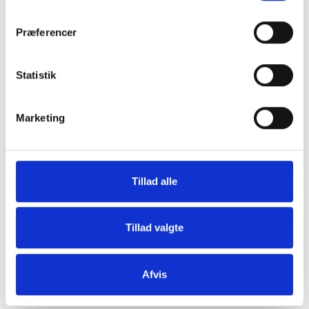
I 1998 gav de stafetten videre til deres yngste
Præferencer
datter, Lisbeth Cassøe og hendes mand
Flemming Cassøe, som videreudviklede videre
på attraktionen. Derudover igangsatte de den
Statistik
restauration, som i dag også drives med succes
på attraktionen.
Marketing
I disse år er 4. generationsskifte i gang, da Lisbeth
& Flemmings yngste søn, Søren Vejle-Cassøe, i
2021 overtog familie attraktionen med sine egne
visioner og tanker for videreførelsen af sin families
Tillad alle
arv.
Tillad valgte
Afvis